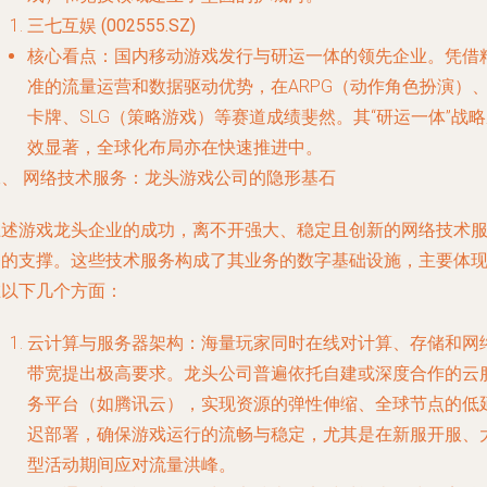
三七互娱 (002555.SZ)
核心看点
：国内移动游戏发行与研运一体的领先企业。凭借
准的流量运营和数据驱动优势，在ARPG（动作角色扮演）
卡牌、SLG（策略游戏）等赛道成绩斐然。其“研运一体”战
效显著，全球化布局亦在快速推进中。
二、 网络技术服务：龙头游戏公司的隐形基石
上述游戏龙头企业的成功，离不开强大、稳定且创新的网络技术
务的支撑。这些技术服务构成了其业务的数字基础设施，主要体
在以下几个方面：
云计算与服务器架构
：海量玩家同时在线对计算、存储和网
带宽提出极高要求。龙头公司普遍依托自建或深度合作的云
务平台（如腾讯云），实现资源的弹性伸缩、全球节点的低
迟部署，确保游戏运行的流畅与稳定，尤其是在新服开服、
型活动期间应对流量洪峰。