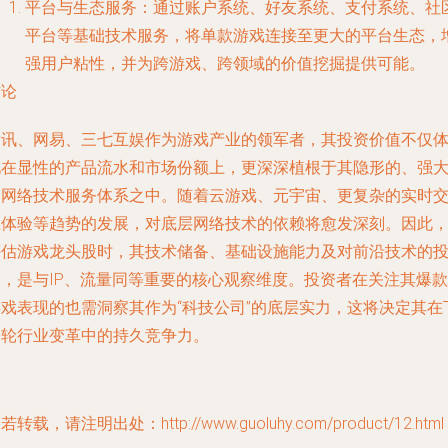
平台与生态服务
：通过账户系统、好友系统、支付系统、社
平台等基础技术服务，将单款游戏连接至更大的平台生态，
强用户粘性，并为跨游戏、跨领域的价值挖掘提供可能。
结论
腾讯、网易、三七互娱作为游戏产业的领军者，其投资价值不仅
现在显性的产品流水和市场份额上，更深深植根于其隐形的、强
的网络技术服务体系之中。随着云游戏、元宇宙、更复杂的实时
互体验等趋势的发展，对底层网络技术的依赖将愈发深刻。因此
评估游戏龙头股时，其技术储备、基础设施能力及对前沿技术的
入，是与IP、流量同等重要的核心观察维度。投资者在关注其爆款
游戏表现的也需洞察其作为“科技公司”的底层实力，这将决定其在
一轮行业变革中的持久竞争力。
若转载，请注明出处：http://www.guoluhy.com/product/12.html