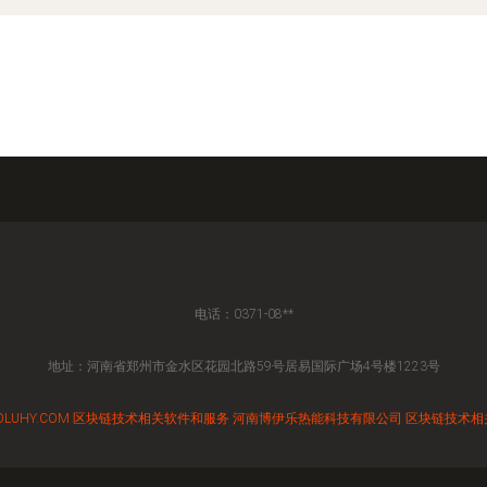
电话：0371-08**
地址：河南省郑州市金水区花园北路59号居易国际广场4号楼1223号
LUHY.COM
区块链技术相关软件和服务
河南博伊乐热能科技有限公司
区块链技术相