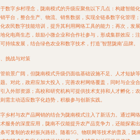
基于数字乡村理念，陇南模式的升级应聚焦以下几点：构建智能
产销平台，整合生产、物流、销售数据，实现全链条数字化管理
强化农民数字技能培训，提升其利用网络工具的能力；再次，发
本地化电商生态，鼓励小微企业和合作社参与，形成集群效应；
重可持续发展，结合绿色农业和数字技术，打造“智慧陇南”品牌。
四、挑战与对策
尽管前景广阔，但陇南模式升级仍面临基础设施不足、人才短缺
问题。对此，政府应加大投入，完善农村网络覆盖，同时与企业
作引入外部资源；高校和研究机构可提供技术支持和人才孵化；
户则需主动适应数字化趋势，积极参与创新实践。
数字乡村与农产品网销的结合为陇南模式注入了新活力。通过网
技术服务的深度应用，陇南不仅能提升农产品竞争力，还能探索
一条可复制的农村振兴路径。随着5G、物联网等技术的普及，陇